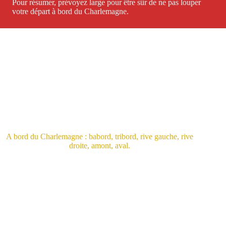
Pour résumer, prévoyez large pour être sûr de ne pas louper
votre départ à bord du Charlemagne.
A bord du Charlemagne : babord, tribord, rive gauche, rive
droite, amont, aval.