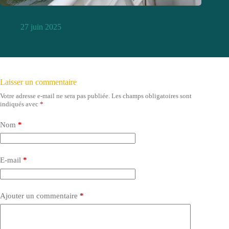
A bord du Charlemagne : le Klaxon, un language universel
27 juin 2025
Laisser un commentaire
Votre adresse e-mail ne sera pas publiée.
Les champs obligatoires sont
indiqués avec
*
Nom
*
E-mail
*
Ajouter un commentaire
*