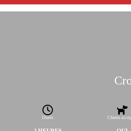
Cro
Durée
Chiens accep
2 HEURES
OUI