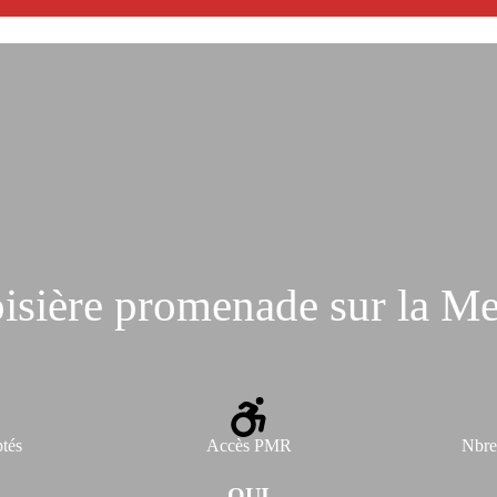
isière promenade sur la M
tés
Accès PMR
Nbre
OUI