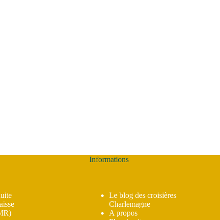
Informations
uite
Le blog des croisières
aisse
Charlemagne
PMR)
A propos