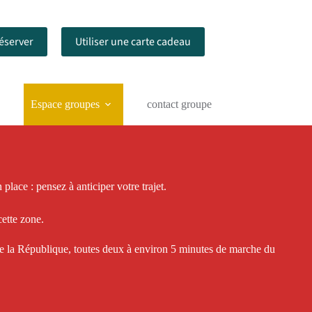
éserver
Utiliser une carte cadeau
Espace groupes
contact groupe
place : pensez à anticiper votre trajet.
cette zone.
de la République, toutes deux à environ 5 minutes de marche du