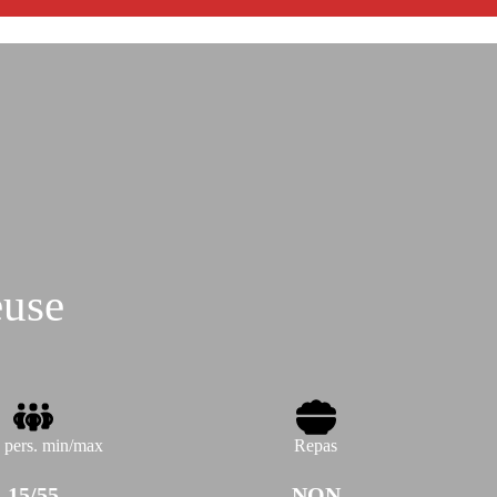
euse
 pers. min/max
Repas
15/55
NON