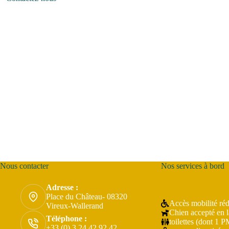
Nous contacter
Nos services à bord
Adresse :
Place du Château- 08320
Accès mobilité réd
Vireux-Wallerand
Chien accepté en l
Téléphone :
toilettes (dont 1 
+33 (0) 3 24 42 92 42