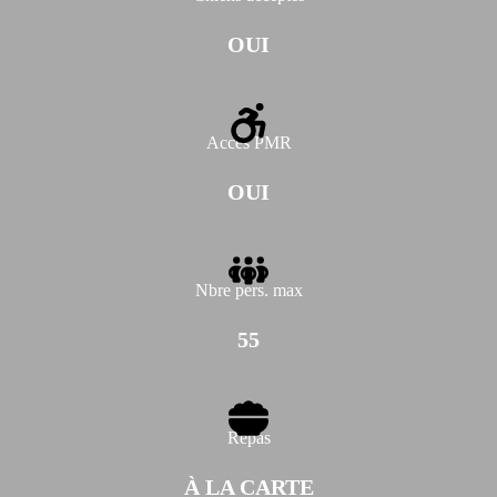
OUI
Accès PMR
OUI
Nbre pers. max
55
Repas
À LA CARTE