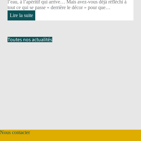
l’eau, à l’apéritif qui arrive… Mais avez-vous déjà réfléchi à
tout ce qui se passe « derrière le décor » pour que…
:
Lire la suite
A
bord
du
Charlemagne,
Toutes nos actualités
le
personnel
naviguant
Nous contacter