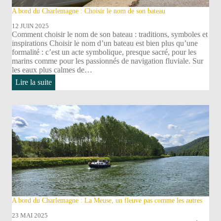
A bord du Charlemagne : Choisir le nom de son bateau
12 JUIN 2025
Comment choisir le nom de son bateau : traditions, symboles et
inspirations Choisir le nom d’un bateau est bien plus qu’une
formalité : c’est un acte symbolique, presque sacré, pour les
marins comme pour les passionnés de navigation fluviale. Sur
les eaux plus calmes de…
:
Lire la suite
A
bord
du
Charlemagne
:
Choisir
le
nom
de
son
bateau
A bord du Charlemagne : La Meuse, un fleuve pas comme les autres
23 MAI 2025