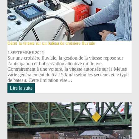
Gérer la vitesse sur un bateau de croisière fluviale
5 SEPTEMBRE 2025
Sur une croisière fluviale, la gestion de la vitesse repose sur
l’anticipation et l’observation attentive du fleuve.
Contrairement à une voiture, la vitesse autorisée sur la Meuse
varie généralement de 6 à 15 km/h selon les secteurs et le type
de bateau. Cette limitation vise…
:
Lire la suite
Gérer
la
vitesse
sur
un
bateau
de
croisière
fluviale