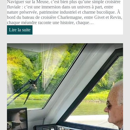
Naviguer sur la Meuse, c’est bien plus qu’une simple croisière
fluviale : c’est une immersion dans un univers à part, entre
nature préservée, patrimoine industriel et charme bucolique. À
bord du bateau de croisière Charlemagne, entre Givet et Revin,
chaque méandre raconte une histoire, chaque…
:
Lire la suite
A
bord
du
Charlemagne
:
La
Meuse,
un
fleuve
pas
comme
les
autres