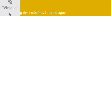
Téléphone
Le blog des croisières Charlemagne
A propos
Tarifs
Plan du site
Conditions de vente
Mentions légales
Horaires
Politique de cookies (UE)
Déclaration de confidentialité (UE)
Avertissement
Espace presse
Réserver
Utiliser une carte cadeau
Newsletter