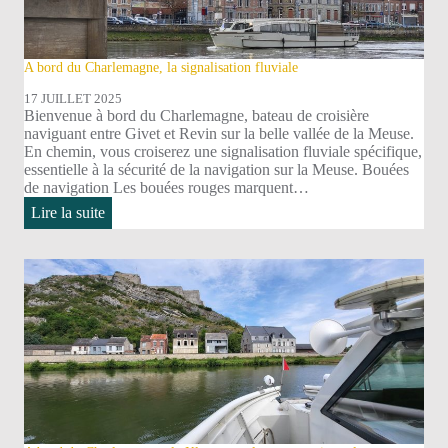
A bord du Charlemagne, la signalisation fluviale
17 JUILLET 2025
Bienvenue à bord du Charlemagne, bateau de croisière
naviguant entre Givet et Revin sur la belle vallée de la Meuse.
En chemin, vous croiserez une signalisation fluviale spécifique,
essentielle à la sécurité de la navigation sur la Meuse. Bouées
de navigation Les bouées rouges marquent…
:
Lire la suite
A
bord
du
Charlemagne,
la
signalisation
fluviale