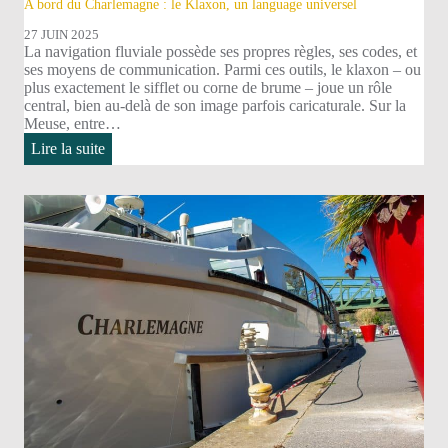
A bord du Charlemagne : le Klaxon, un language universel
27 JUIN 2025
La navigation fluviale possède ses propres règles, ses codes, et
ses moyens de communication. Parmi ces outils, le klaxon – ou
plus exactement le sifflet ou corne de brume – joue un rôle
central, bien au-delà de son image parfois caricaturale. Sur la
Meuse, entre…
:
Lire la suite
A
bord
du
Charlemagne
:
le
Klaxon,
un
language
universel