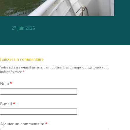
A bord du Charlemagne : le Klaxon, un language universel
27 juin 2025
Laisser un commentaire
Votre adresse e-mail ne sera pas publiée.
Les champs obligatoires sont
indiqués avec
*
Nom
*
E-mail
*
Ajouter un commentaire
*