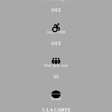
OUI
Accès PMR
OUI
Nbre pers. max
55
Repas
À
LA CARTE