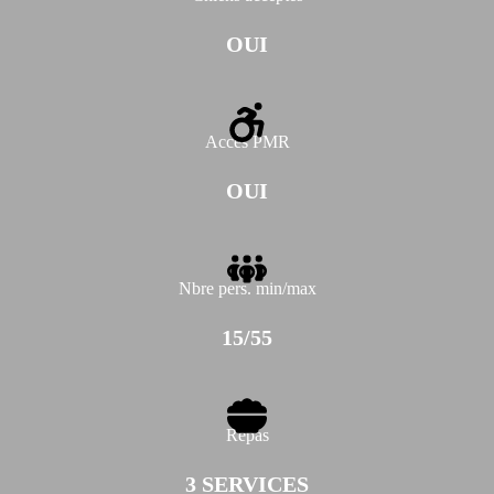
OUI
Accès PMR
OUI
Nbre pers. min/max
15/55
Repas
3 SERVICES