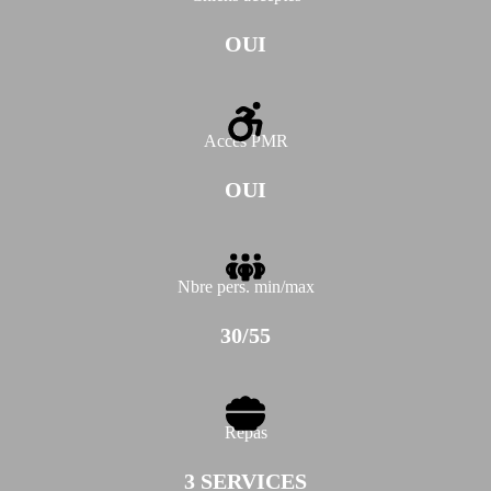
OUI
Accès PMR
OUI
Nbre pers. min/max
30/55
Repas
3 SERVICES