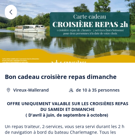
Passer
au
Nos activités
contenu
10 activités disponibles
J’ai un bon cadeau
𝗜𝗡𝗙𝗢𝗦 𝗣𝗥𝗔𝗧𝗜𝗤𝗨𝗘𝗦 : 𝗔𝗖𝗖𝗘̀𝗦 &
𝗦𝗧𝗔𝗧𝗜𝗢𝗡𝗡𝗘𝗠𝗘𝗡𝗧
🚗 Circulation : En raison de travaux sur le pont de
Givet, la circulation est perturbée. Si vous venez de
Beauraing, des déviations sont en place : pensez à
Bon cadeau croisière repas dimanche
anticiper votre trajet.
🅿️ Stationnement : L'événement Gliss'Party arrive
Vireux-Wallerand
de 10 à 35 personnes
dans quelques jours sur la Place Sourdille, rendant
le stationnement très difficile dans cette zone.
OFFRE UNIQUEMENT VALABLE SUR LES CROISIÈRES REPAS
💡 Notre conseil : Pour votre confort, nous vous
DU SAMEDI ET DIMANCHE
recommandons vivement de vous garer directement
( D'avril à juin, de septembre à octobre)
sur la Place Méhul ou sur la place de la République,
Croisière estival 45 min
Un repas traiteur, 2-services, vous sera servi durant les 2 h
toutes deux à environ 5 minutes de marche du
de navigation à bord du bateau Charlemagne. Tous les
jusqu'à 55 personnes