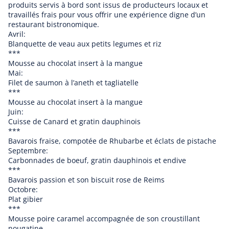
ponton d'embarquement.
produits servis à bord sont issus de producteurs locaux et
Pour résumer, prévoyez large pour être sûr de ne
à partir de €0.00
travaillés frais pour vous offrir une expérience digne d’un
pas louper votre départ à bord du Charlemagne.
restaurant bistronomique.
Avril:
Blanquette de veau aux petits legumes et riz
***
Mousse au chocolat insert à la mangue
Mai:
Filet de saumon à l’aneth et tagliatelle
Les croisières Charlemagne, une parenthèse sur la
***
Meuse
Mousse au chocolat insert à la mangue
Juin:
Cuisse de Canard et gratin dauphinois
***
Bavarois fraise, compotée de Rhubarbe et éclats de pistache
Croisières sur la Meuse
Septembre:
Carbonnades de boeuf, gratin dauphinois et endive
jusqu'à 55 personnes
***
à partir de €0.00
Bavarois passion et son biscuit rose de Reims
Octobre:
Plat gibier
***
Mousse poire caramel accompagnée de son croustillant
nougatine