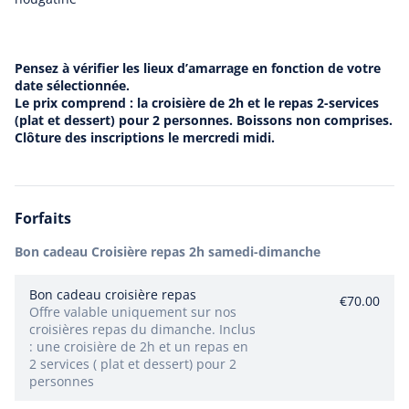
Pensez à vérifier les lieux d’amarrage en fonction de votre
date sélectionnée.
Le prix comprend : la croisière de 2h et le repas 2-services
(plat et dessert) pour 2 personnes. Boissons non comprises.
Clôture des inscriptions le mercredi midi.
Croisières repas 2h
de 10 à 35 personnes
à partir de €35.00
Forfaits
Bon cadeau Croisière repas 2h samedi-dimanche
Bon cadeau croisière repas
€70.00
Offre valable uniquement sur nos
Le bateau de croisière Charlemagne vous
croisières repas du dimanche. Inclus
accueille d’avril à octobre pour vous faire
: une croisière de 2h et un repas en
2 services ( plat et dessert) pour 2
découvrir la magnifique vallée de la
personnes
Meuse.