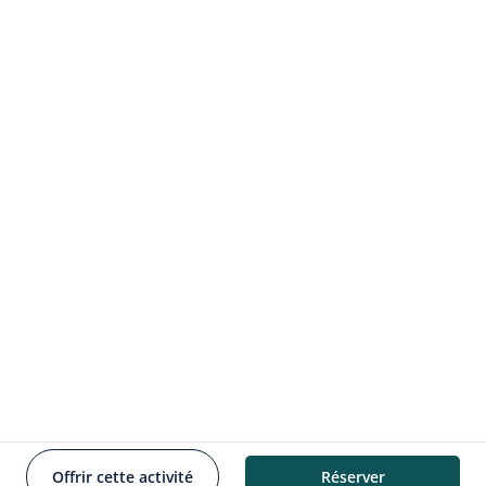
Espace presse
Réserver
Utiliser une carte cadeau
Newsletter
Saisissez votre adresse e-mail ci-dessous et
abonnez-vous à notre newsletter
S’inscrire
Copyright © 2026 - Croisières Charlemagne
Téléphone
Offrir cette activité
Réserver