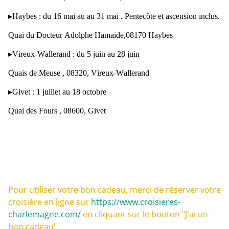
Ne manquez rien de notre actualité
▸
Haybes
: du 16 mai au au 31 mai . Pentecôte et ascension inclus.
Abonnez-vous à notre newsletter et ne manquez
aucun bon plan
Quai du Docteur Adolphe Hamaide,08170 Haybes
▸
Vireux-Wallerand
: du 5 juin au 28 juin
Email*
Quais de Meuse , 08320, Vireux-Wallerand
J'accepte de recevoir des informations commerciales de la
part des Croisières Charlemagne*
▸
Givet
: 1 juillet au 18 octobre
Quai des Fours , 08600, Givet
Croisière repas 4h Fête des pères
jusqu'à 35 personnes
à partir de €60.00
Nos croisières individuelles
Pour utiliser votre bon cadeau, merci de réserver votre
La Meuse est un fleuve chargé d’histoire, tout comme les
croisière en ligne sur
https://www.croisieres-
villes qui la bordent. Petite cité de caractère, ville
charlemagne.com/
en cliquant sur le bouton "J'ai un
industrielle, hameau confronté à des conflits armés
bon cadeau"