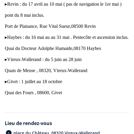
▸
Revin
: du 17 avril au 10 mai ( pas de navigation le 1er mai )
pont du 8 mai inclus.
Port de Plaisance, Rue Vital Sueur,08500 Revin
▸
Haybes
: du 16 mai au au 31 mai . Pentecôte et ascension inclus.
Croisières repas 2h
Quai du Docteur Adolphe Hamaide,08170 Haybes
de 10 à 35 personnes
▸
Vireux-Wallerand
: du 5 juin au 28 juin
à partir de €35.00
Quais de Meuse , 08320, Vireux-Wallerand
▸
Givet
: 1 juillet au 18 octobre
Quai des Fours , 08600, Givet
Le bateau de croisière Charlemagne vous
accueille d’avril à octobre pour vous faire
découvrir la magnifique vallée de la
Lieu de rendez-vous
Meuse.
place du Château, 08320 Vireux-Wallerand
1