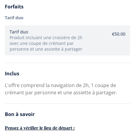
ponton d'embarquement.
Forfaits
Pour résumer, prévoyez large pour être sûr de ne
à partir de €0.00
pas louper votre départ à bord du Charlemagne.
Tarif duo
Tarif duo
€50.00
Produit incluant une croisière de 2h
avec une coupe de crémant par
personne et une assiette à partager
Les croisières Charlemagne, une parenthèse sur la
Meuse
Inclus
L'offre comprend la navigation de 2h, 1 coupe de
Croisières sur la Meuse
crémant par personne et une assiette à partager.
jusqu'à 55 personnes
à partir de €0.00
Bon à savoir
Pensez à vérifier le lieu de départ :