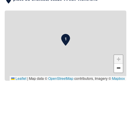
Avec 4 points de départ différents (Revin, Haybes,
Bon cadeau croisière duo
Vireux-Wallerand et Givet) durant ces 6 mois de
jusqu'à 55 personnes
navigation, vous avez la possibilité de découvrir toute
la pointe des Ardennes d’un point de vue unique, celui
à partir de €50.00
du fleuve. Vous découvrirez tour à tour l’architecture
1
unique des Ardennes avec ses maisons en pierre
bleue, son histoire industrielle toujours très vivante, et
bien évidemment sa forêt, l’icône des Ardennes
+
Franco-Belges.
−
Que vous veniez en famille, entre amis ou en groupe,
l’équipe du Charlemagne a pensé à tout en vous
Leaflet
|
Map data ©
OpenStreetMap
contributors, Imagery ©
Mapbox
proposant une large gamme de croisières et de
services. Installez-vous, on s’occupe de tout!
Croisière repas 4h Fête des mères
jusqu'à 35 personnes
à partir de €60.00