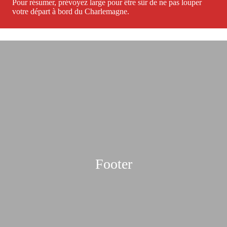
Pour résumer, prévoyez large pour être sûr de ne pas louper
votre départ à bord du Charlemagne.
Footer